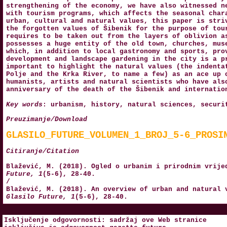
strengthening of the economy, we have also witnessed n
with tourism programs, which affects the seasonal char
urban, cultural and natural values, this paper is stri
the forgotten values of Šibenik for the purpose of tou
requires to be taken out from the layers of oblivion a
possesses a huge entity of the old town, churches, mus
which, in addition to local gastronomy and sports, pro
development and landscape gardening in the city is a p
important to highlight the natural values (the indenta
Polje and the Krka River, to name a few) as an ace up 
humanists, artists and natural scientists who have als
anniversary of the death of the Šibenik and internatio
Key words
: urbanism, history, natural sciences, securi
Preuzimanje/Download
GLASILO_FUTURE_VOLUMEN_1_BROJ_5-6_PROSI
Citiranje/Citation
Blažević, M. (2018). Ogled o urbanim i prirodnim vrije
Future, 1
(5-6), 28-40.
/
Blažević, M. (2018). An overview of urban and natural 
Glasilo Future, 1
(5-6), 28-40.
Isključenje odgovornosti: sadržaj ove Web stranice