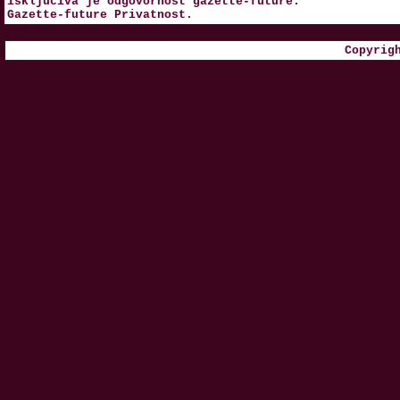
isključiva je odgovornost
gazette-future
.
Gazette-future
Privatnost
.
Copyrig