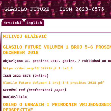
Hrvatski
English
MILIVOJ BLAŽEVIĆ
GLASILO FUTURE VOLUMEN 1 BROJ 5-6 PROSI
DECEMBER 2018
Objavljeno 31. prosinca 2018. godine. / Published on D
https://doi.org/10.32779/gf.1.5-6.3
ISSN 2623-6575 (Online)
Glasilo_Future_Volumen_1_broj_5-6_prosinac_2018.pdf
Stručni rad (professional paper)
Naslov/Title
OGLED O URBANIM I PRIRODNIM VRIJEDNOSNI
PERSPEKTIVE