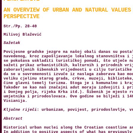
AN OVERVIEW OF URBAN AND NATURAL VALUES
PERSPECTIVE
Str./Pp. 28-40
Milivoj Blažević
Sažetak
Povijesne gradske jezgre na našoj obali danas su posta
navedenog, kroz zapošljavanje lokalnog stanovništva i 
se pokušava uskladiti turističkoj ponudi, što utječe n
sažeti prikaz urbanističkih, kulturnih i prirodnih vri
zaboravljenih šibenskih vrijednosti u cilju turističke
da se u suvremenosti izvuče iz naslaga zaborava kao mo
veliku cjelinu starog grada, crkve, muzeji, biblioteke
čine glavni temelj turizma. Stoga je i komunalno i kra
Također se kao naš značajni adut moraju izdvojiti i pr
i Donjeg polja, rijeka Krka itd.). Šibenik je mjesto r
umjetnika i prirodoslovaca. Ove godine se bilježi i 14
Visianija.
Ključne riječi
: urbanizam, povijest, prirodoslovlje, v
Abstract
Historical urban nuclei along the Croatian coastline a
In addition to positive aspects of what has previously