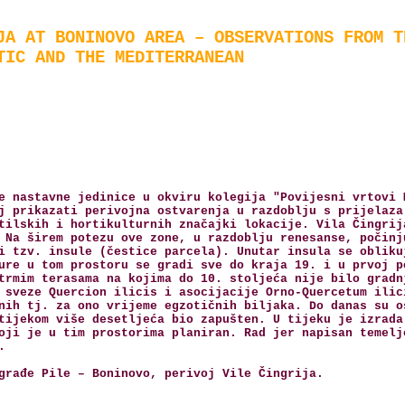
JA AT BONINOVO AREA – OBSERVATIONS FROM T
TIC AND THE MEDITERRANEAN
e nastavne jedinice u okviru kolegija "Povijesni vrtovi 
j prikazati perivojna ostvarenja u razdoblju s prijelaza
tilskih i hortikulturnih značajki lokacije. Vila Čingrij
 Na širem potezu ove zone, u razdoblju renesanse, počinj
i tzv. insule (čestice parcela). Unutar insula se obliku
ure u tom prostoru se gradi sve do kraja 19. i u prvoj p
trmim terasama na kojima do 10. stoljeća nije bilo gradn
 sveze Quercion ilicis i asocijacije Orno-Quercetum ilic
nih tj. za ono vrijeme egzotičnih biljaka. Do danas su o
tijekom više desetljeća bio zapušten. U tijeku je izrada
oji je u tim prostorima planiran. Rad jer napisan temelj
.
građe Pile – Boninovo, perivoj Vile Čingrija.