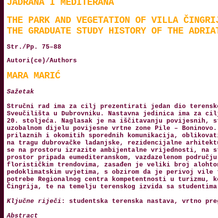
JADRANA I MEDITERANA
THE PARK AND VEGETATION OF VILLA ČINGRI
THE GRADUATE STUDY HISTORY OF THE ADRIA
Str./Pp. 75–88
Autori(ce)/Authors
MARA MARIĆ
Sažetak
Stručni rad ima za cilj prezentirati jedan dio terensk
Sveučilišta u Dubrovniku. Nastavna jedinica ima za cil
20. stoljeća. Naglasak je na iščitavanju povijesnih, s
uzobalnom dijelu povijesne vrtne zone Pile – Boninovo.
prilaznih i okomitih sporednih komunikacija, oblikovat
na tragu dubrovačke ladanjske, rezidencijalne arhitekt
se na prostoru izrazite ambijentalne vrijednosti, na s
prostor pripada eumediteranskom, vazdazelenom području
florističkim trendovima, zasađen je veliki broj alohto
pedoklimatskim uvjetima, s obzirom da je perivoj vile 
potrebe Regionalnog centra kompetentnosti u turizmu, k
Čingrija, te na temelju terenskog izvida sa studentima
Ključne riječi
: studentska terenska nastava, vrtno pre
Abstract