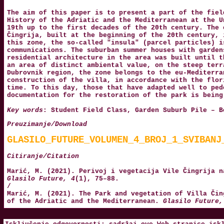
The aim of this paper is to present a part of the fiel
History of the Adriatic and the Mediterranean at the U
19th up to the first decades of the 20th century. The 
Čingrija, built at the beginning of the 20th century, 
this zone, the so-called "insula" (parcel particles) i
communications. The suburban summer houses with garden
residential architecture in the area was built until t
an area of distinct ambiental value, on the steep terr
Dubrovnik region, the zone belongs to the eu-Mediterra
construction of the villa, in accordance with the flor
time. To this day, those that have adapted well to ped
documentation for the restoration of the park is being
Key words
: Student Field Class, Garden Suburb Pile – B
Preuzimanje/Download
GLASILO_FUTURE_VOLUMEN_4_BROJ_1_SVIBANJ
Citiranje/Citation
Marić, M. (2021). Perivoj i vegetacija Vile Čingrija n
Glasilo Future, 4
(1), 75–88.
/
Marić, M. (2021). The Park and vegetation of Villa Čin
of the Adriatic and the Mediterranean.
Glasilo Future,