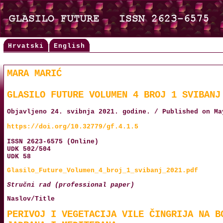
Hrvatski
English
MARA MARIĆ
GLASILO FUTURE VOLUMEN 4 BROJ 1 SVIBANJ
Objavljeno 24. svibnja 2021. godine. / Published on Ma
https://doi.org/10.32779/gf.4.1.5
ISSN 2623-6575 (Online)
UDK 502/504
UDK 58
Glasilo_Future_Volumen_4_broj_1_svibanj_2021.pdf
Stručni rad (professional paper)
Naslov/Title
PERIVOJ I VEGETACIJA VILE ČINGRIJA NA B