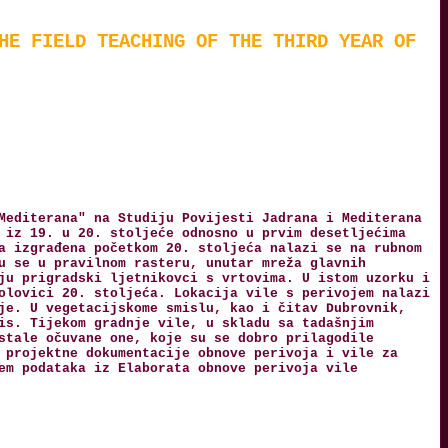
HE FIELD TEACHING OF THE THIRD YEAR OF
Mediterana" na Studiju Povijesti Jadrana i Mediterana
 iz 19. u 20. stoljeće odnosno u prvim desetljećima
a izgrađena početkom 20. stoljeća nalazi se na rubnom
u se u pravilnom rasteru, unutar mreža glavnih
ju prigradski ljetnikovci s vrtovima. U istom uzorku i
olovici 20. stoljeća. Lokacija vile s perivojem nalazi
je. U vegetacijskome smislu, kao i čitav Dubrovnik,
is. Tijekom gradnje vile, u skladu sa tadašnjim
stale očuvane one, koje su se dobro prilagodile
 projektne dokumentacije obnove perivoja i vile za
em podataka iz Elaborata obnove perivoja vile