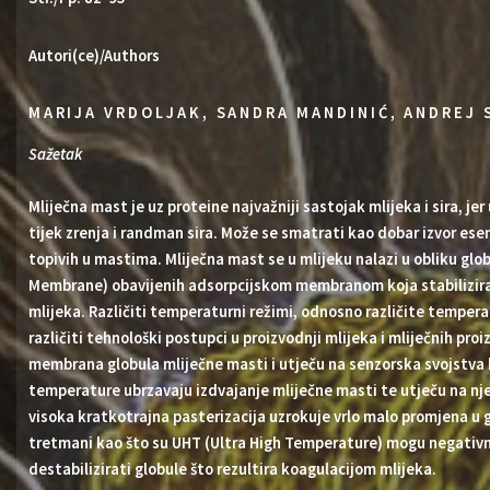
Autori(ce)/Authors
MARIJA VRDOLJAK, SANDRA MANDINIĆ, ANDREJ 
Sažetak
Mliječna mast je uz proteine najvažniji sastojak mlijeka i sira, je
tijek zrenja i randman sira. Može se smatrati kao dobar izvor esen
topivih u mastima. Mliječna mast se u mlijeku nalazi u obliku glo
Membrane) obavijenih adsorpcijskom membranom koja stabilizira 
mlijeka. Različiti temperaturni režimi, odnosno različite tempera
različiti tehnološki postupci u proizvodnji mlijeka i mliječnih pr
membrana globula mliječne masti i utječu na senzorska svojstva
temperature ubrzavaju izdvajanje mliječne masti te utječu na nje
visoka kratkotrajna pasterizacija uzrokuje vrlo malo promjena u 
tretmani kao što su UHT (Ultra High Temperature) mogu negativn
destabilizirati globule što rezultira koagulacijom mlijeka.