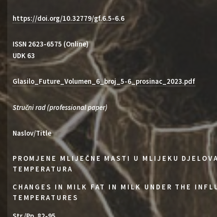
https://doi.org/10.32779/gf.6.5-6.6
ISSN 2623-6575 (Online)
UDK 63
Glasilo_Future_Volumen_6_broj_5-6_prosinac_2023.pdf
Stručni rad (professional paper)
Naslov/Title
PROMJENE MLIJEČNE MASTI U MLIJEKU DJELOV
TEMPERATURA
CHANGES IN MILK FAT IN MILK UNDER THE INF
TEMPERATURES
Str./Pp. 82-95